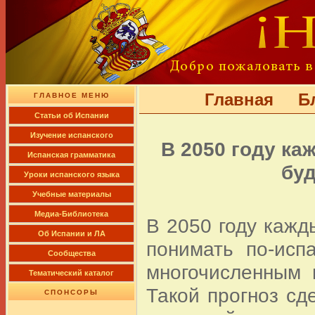
Главная
Б
ГЛАВНОЕ МЕНЮ
Cтатьи об Испании
Изучение испанского
В 2050 году к
Испанская грамматика
буд
Уроки испанского языка
Учебные материалы
Медиа-Библиотека
В 2050 году кажд
Об Испании и ЛА
понимать по-исп
Сообщества
многочисленным 
Тематический каталог
Такой прогноз сд
СПОНСОРЫ