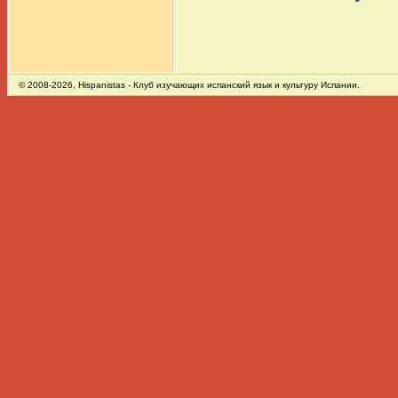
© 2008-2026,
Hispanistas
- Клуб изучающих испанский язык и культуру Испании.