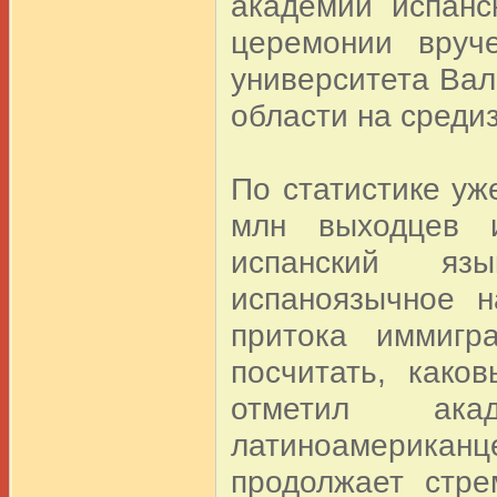
академий испанс
церемонии вруч
университета Вал
области на среди
По статистике уж
млн выходцев и
испанский яз
испаноязычное 
притока иммигр
посчитать, како
отметил ак
латиноамериканце
продолжает стре