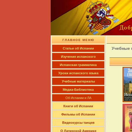
ГЛАВНОЕ МЕНЮ
Учебные 
Cтатьи об Испании
Изучение испанского
Испанская грамматика
Уроки испанского языка
Учебные материалы
Медиа-Библиотека
Об Испании и ЛА
Книги об Испании
Фильмы об Испании
Видеокурсы танцев
О Латинской Америке