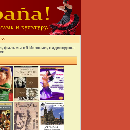
RSS
ии, фильмы об Испании, видеокурсы
цев