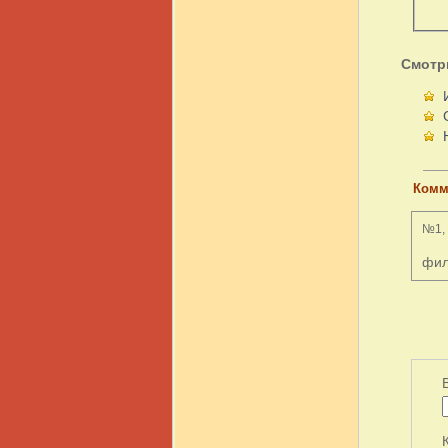
Смотр
Комм
№1, 
фил