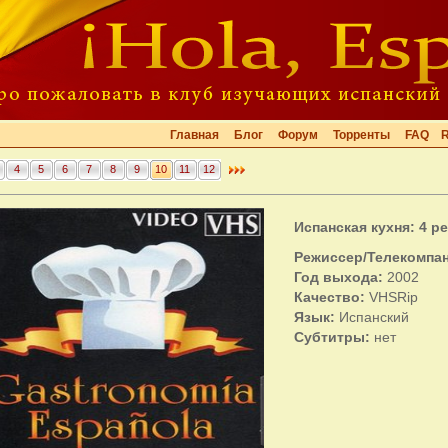
Главная
Блог
Форум
Торренты
FAQ
4
5
6
7
8
9
10
11
12
Испанская кухня: 4 р
Режиссер/Телекомпан
Год выхода:
2002
Качество:
VHSRip
Язык:
Испанский
Субтитры:
нет