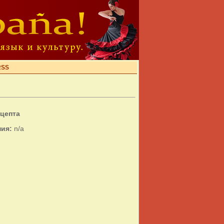
RSS
ецепта
ия:
n/a