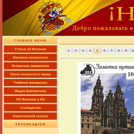
ГЛАВНОЕ МЕНЮ
Cтатьи об Испании
1
2
3
4
5
6
7
8
9
1
Изучение испанского
Испанская грамматика
Уроки испанского языка
Учебные материалы
Медиа-Библиотека
Об Испании и ЛА
Сообщества
Тематический каталог
РЕКОМЕНДУЕМ