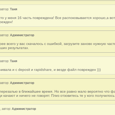
автор:
Таня
 то у меня 16 часть повреждена! Все распоковывается хорошо,а вот
режден!
автор:
Администратор
рее всего у вас скачалось с ошибкой, загрузите заново нужную част
аших результатах.
автор:
Таня
чивала и с deposit и rapidshare, и везде файл поврежден )))
автор:
Администратор
 перезалью в ближайшее время. Но все равно мало вероятно что ф
и качают и ничего не говорят. Плиз отзовитесь те у кого получилос
, автор:
Администратор