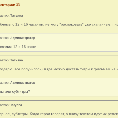
ентарии:
33
автор:
Татьяна
блемы с 12 и 16 частями, не могу "распаковать" уже скачанные, п
автор:
Администратор
езалил 12 и 16 части.
автор:
Татьяна
годарю, все получилось) А где можно достать титры к фильмам на
автор:
Администратор
ры или субтитры?
автор:
Tatyana
ерное, субтитры. Когда герои говорят, а внизу текстом идут их репли