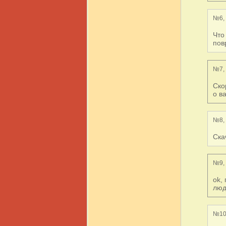
№6, 
Что
пов
№7, 
Ско
о в
№8, 
Ска
№9, 
ok,
люд
№10