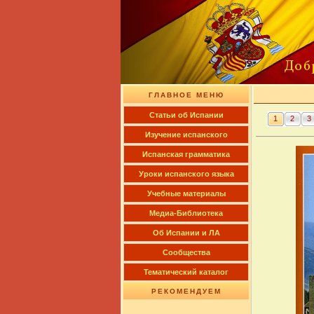
ГЛАВНОЕ МЕНЮ
Cтатьи об Испании
1
2
3
Изучение испанского
Испанская грамматика
Уроки испанского языка
Учебные материалы
Медиа-Библиотека
Об Испании и ЛА
Сообщества
Тематический каталог
РЕКОМЕНДУЕМ