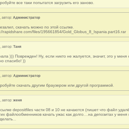
робуйте все таки попытатся загрузить его заново.
 автор:
Администратор
езалил, скачать можно по этой ссылке.
p://rapidshare.com/files/195661854/Gold_Globus_8_Ispania.part16.rar
, автор:
Таня
чала ))) Поврежден! Ну, если никто не жалуется, значит, это у меня
но спасибо! ))
, автор:
Администратор
робуйте скачать другим браузером или другой программой.
, автор:
женя
ссылке depositfiles части 08 и 10 не качаются (пишет что файл удалё
гих файлообменников качать ужас как долго....на депозитах у меня г
делать...