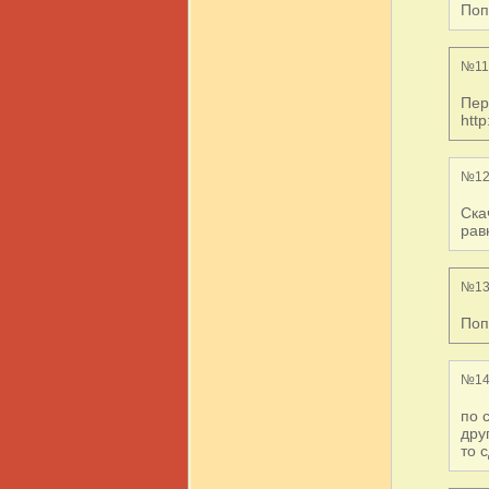
Поп
№11,
Пер
htt
№12
Ска
рав
№13
Поп
№14
по 
дру
то с