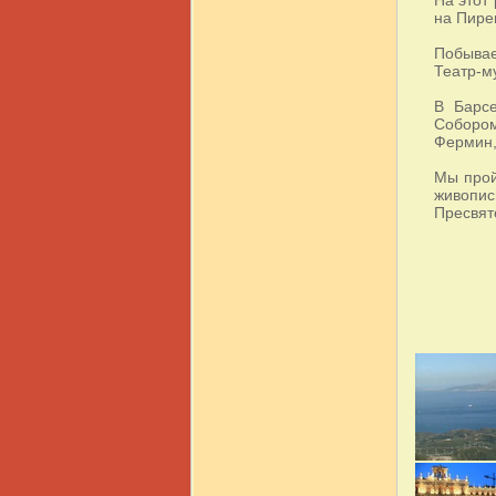
на Пире
Побывае
Театр-м
В Барс
Собором
Фермин,
Мы прой
живопи
Пресвят