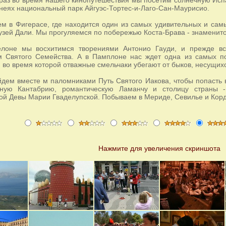
неях национальный парк Айгуэс-Тортес-и-Лаго-Сан-Маурисио.
м в Фигерасе, где находится один из самых удивительных и сам
узей Дали. Мы прогуляемся по побережью Коста-Брава - знаменито
елоне мы восхитимся творениями Антонио Гауди, и прежде в
 Святого Семейства. А в Памплоне нас ждет одна из самых по
 во время которой отважные смельчаки убегают от быков, несущихс
дем вместе м паломниками Путь Святого Иакова, чтобы попасть 
сную Кантабрию, романтическую Ламанчу и столицу страны
ой Девы Марии Гваделупской. Побываем в Мериде, Севилье и Корд
Нажмите для увеличения скриншота