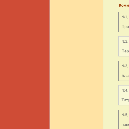
Комм
№1, 
Про
№2, 
Пер
№3, 
Бла
№4, 
Тит
№5, 
нав