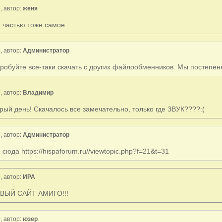
, автор:
женя
6 частью тоже самое...
, автор:
Администратор
робуйте все-таки скачать с других файлообменников. Мы постепенно 
, автор:
Владимир
рый день! Скачалось все замечательно, только где ЗВУК????:(
, автор:
Администратор
 сюда https://hispaforum.ru//viewtopic.php?f=21&t=31
, автор:
ИРА
ВЫЙ САЙТ АМИГО!!!
, автор:
юзер