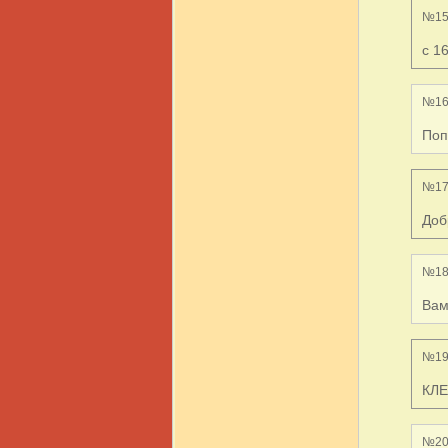
№15
с 1
№16
Поп
№17
Доб
№18
Вам
№19
КЛЕ
№20