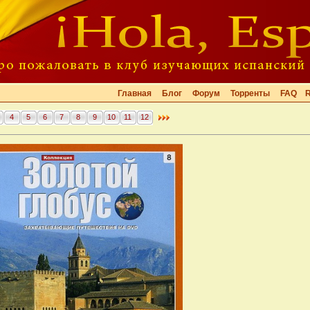
Главная
Блог
Форум
Торренты
FAQ
4
5
6
7
8
9
10
11
12