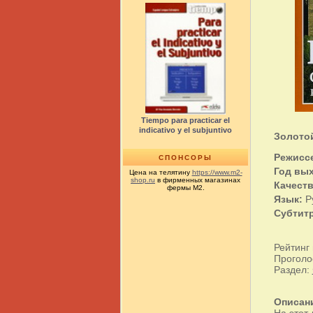
Tiempo para practicar el
indicativo y el subjuntivo
Золотой
Режисс
СПОНСОРЫ
Год вы
Цена на телятину
https://www.m2-
shop.ru
в фирменных магазинах
Качеств
фермы М2.
Язык:
Р
Субтит
Рейтинг
Проголо
Раздел:
Описан
На этот