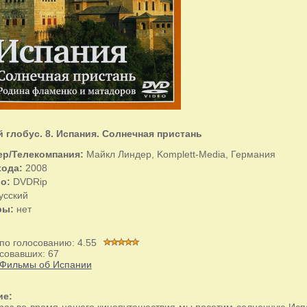
 глобус. 8. Испания. Солнечная пристань
ер/Телекомпания:
Майкл Линдер, Komplett-Media, Германия
хода:
2008
о:
DVDRip
усский
ры:
нет
 по голосованию:
4.55
совавших:
67
Фильмы об Испании
ие:
 раз во время нашего кинопутешествия мы посетим солнечную Ис