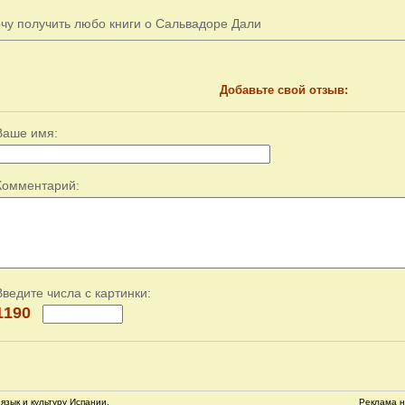
очу получить любо книги о Сальвадоре Дали
Добавьте свой отзыв:
Ваше имя:
Комментарий:
Введите числа с картинки:
1190
язык и культуру Испании.
Реклама н