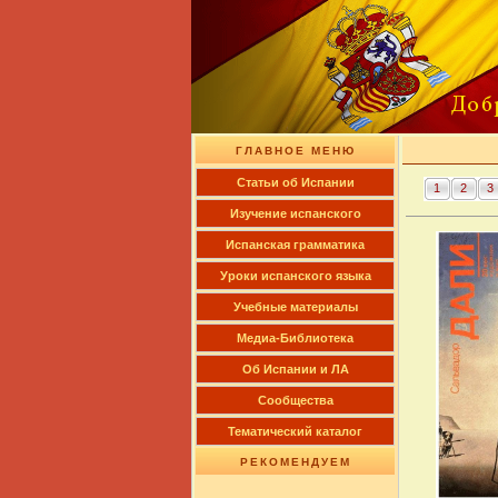
ГЛАВНОЕ МЕНЮ
Cтатьи об Испании
1
2
3
Изучение испанского
Испанская грамматика
Уроки испанского языка
Учебные материалы
Медиа-Библиотека
Об Испании и ЛА
Сообщества
Тематический каталог
РЕКОМЕНДУЕМ