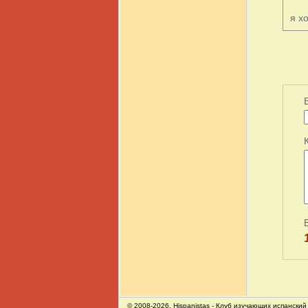
я х
© 2008-2026,
Hispanistas
- Клуб изучающих испанский 