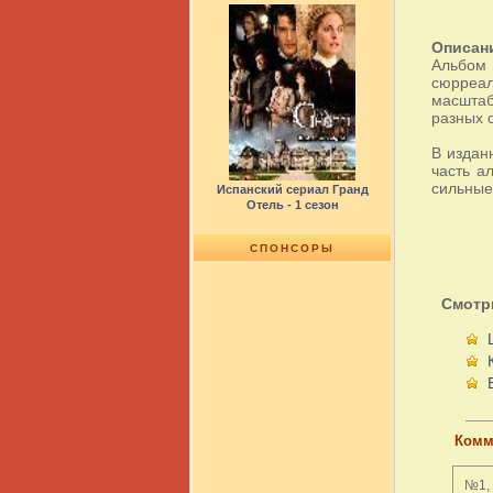
Описан
Альбом 
сюрреал
масштаб
разных 
В издан
часть а
сильные
Испанский сериал Гранд
Отель - 1 сезон
СПОНСОРЫ
Смотр
Комм
№1, 