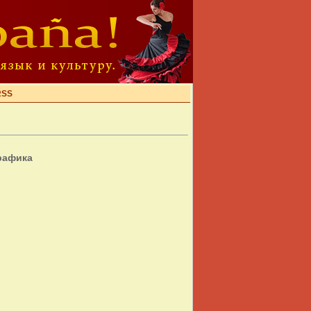
RSS
рафика