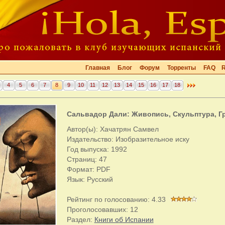
Главная
Блог
Форум
Торренты
FAQ
4
5
6
7
8
9
10
11
12
13
14
15
16
17
18
Сальвадор Дали: Живопись, Скульптура, Г
Автор(ы): Хачатрян Самвел
Издательство: Изобразительное иску
Год выпуска: 1992
Страниц: 47
Формат: PDF
Язык: Русский
Рейтинг по голосованию:
4.33
Проголосовавших:
12
Раздел:
Книги об Испании