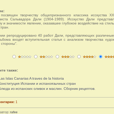
ие:
посвящен творчеству общепризнанного классика исскуства XX 
иста Сальвадора Дали (1904-1989). Исскуство Дали представ
у и значимости явление, оказавшее глубокое воздействие на стил
стран.
нии репродуцировано 40 работ Дали, представляющих различные 
льбома входят вступительная статья с анализом творчества худо
 стороны".
ите также:
Las Islas Canarias A traves de la historia
Конституция Испании и испаноязычных стран
Блюда из испанских оливок и маслин. Сборник рецептов.
ентарии:
1
автор:
rafee