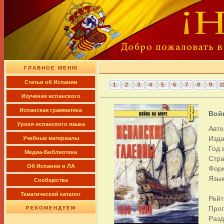
ГЛАВНОЕ МЕНЮ
Cтатьи об Испании
1
2
3
4
5
6
7
8
9
1
Изучение испанского
Испанская грамматика
Войн
Уроки испанского языка
Авто
Изда
Учебные материалы
Год 
Медиа-Библиотека
Стра
Об Испании и ЛА
Фор
Язык
Сообщества
Тематический каталог
Рейт
Про
РЕКОМЕНДУЕМ
Раз