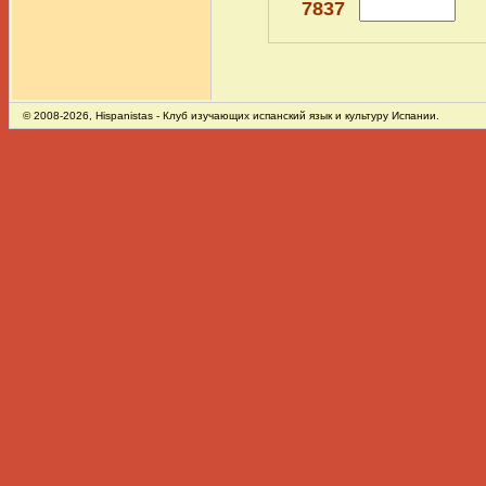
7837
© 2008-2026,
Hispanistas
- Клуб изучающих испанский язык и культуру Испании.