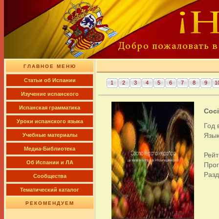
ГЛАВНОЕ МЕНЮ
Cтатьи об Испании
1
2
3
4
5
6
7
8
9
1
Изучение испанского
Испанская грамматика
Coci
Уроки испанского языка
Год 
Язык
Учебные материалы
Медиа-Библиотека
Рейт
Об Испании и ЛА
Про
Раз
Сообщества
Тематический каталог
РЕКОМЕНДУЕМ