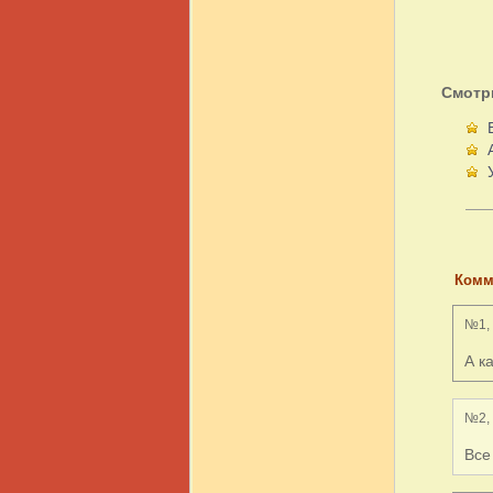
Смотр
Комм
№1, 
А к
№2, 
Все