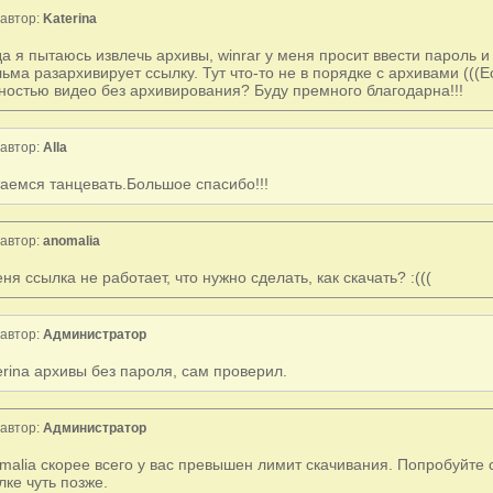
автор:
Katerina
да я пытаюсь извлечь архивы, winrar у меня просит ввести пароль и
ьма разархивирует ссылку. Тут что-то не в порядке с архивами (((Е
ностью видео без архивирования? Буду премного благодарна!!!
автор:
Alla
аемся танцевать.Большое спасибо!!!
автор:
anomalia
еня ссылка не работает, что нужно сделать, как скачать? :(((
автор:
Администратор
erina архивы без пароля, сам проверил.
автор:
Администратор
malia скорее всего у вас превышен лимит скачивания. Попробуйте с
лке чуть позже.