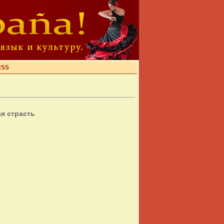
RSS
ая страсть