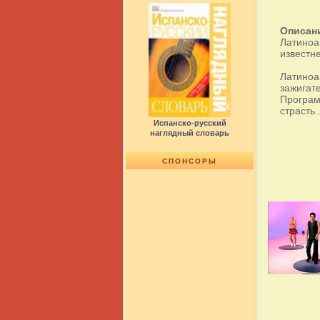
Описан
Латиноа
известн
Латиноа
зажигат
Програм
страсть..
Испанско-русский
наглядный словарь
СПОНСОРЫ