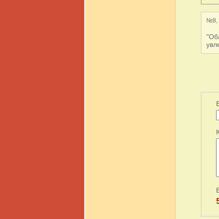
№8, 
"Об
увл