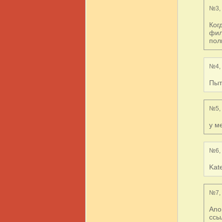
№3, 
Ког
фил
пол
№4, 
Пыт
№5, 
у м
№6, 
Kat
№7, 
Ano
ссы