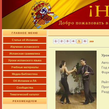
ГЛАВНОЕ МЕНЮ
Cтатьи об Испании
1
2
3
4
5
6
Изучение испанского
Испанская грамматика
Уро
Уроки испанского языка
Авто
Год 
Учебные материалы
Форм
Медиа-Библиотека
Об Испании и ЛА
Рейт
Про
Сообщества
Раз
Тематический каталог
РЕКОМЕНДУЕМ