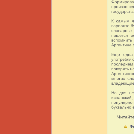
Формирован
произноше
государств
К самым ч
варианте 
словарных 
пишется ис
вспомнить 
Аргентине э
Еще одна 
употребля
последнем 
покорять н
Аргентинск
многих сл
владеющие 
Но для не
испанский,
популярног
буквально 
Читайте
Ф