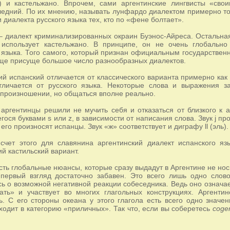
) и кастельжано. Впрочем, сами аргентинские лингвисты «сво
ледний. По их мнению, называть лунфардо диалектом примерно т
 диалекта русского языка тех, кто по «фене болтает».
 диалект криминализированных окраин Буэнос-Айреса. Остальная
 использует кастельжано. В принципе, он не очень глобально 
 языка. Того самого, который признан официальным государствен
ще присуще большое число разнообразных диалектов.
ий испанский отличается от классического варианта примерно как
тличается от русского языка. Некоторые слова и выражения за
 произношении, но общаться вполне реально.
аргентинцы решили не мучить себя и отказаться от близкого к а
ся буквами s или z, в зависимости от написания слова. Звук j прои
его произносят испанцы. Звук «ж» соответствует и диграфу ll (эль).
а счет этого для славянина аргентинский диалект испанского 
ий кастильский вариант.
сть глобальные нюансы, которые сразу выдадут в Аргентине не но
 первый взгляд достаточно забавен. Это всего лишь одно сло
ь о возможной негативной реакции собеседника. Ведь оно означа
рать» и участвует во многих глагольных конструкциях. Аргент
ь. С его стороны океана у этого глагола есть всего одно значе
входит в категорию «приличных». Так что, если вы соберетесь
coger