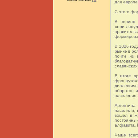
для европе
С этого фо
В период 
«пригляну
правительс
формировав
В 1826 год
рынке в ро
почти из 
благодатн
славянских 
В итоге ар
французск
диалектиче
оборотов 
населения 
Аргентина 
населяли, 
вошел в ж
постоянный
алфавита. 
Чаще всег