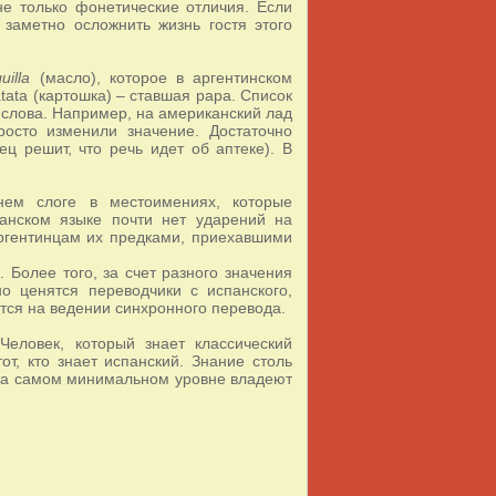
не только фонетические отличия. Если
заметно осложнить жизнь гостя этого
uilla
(масло), которое в аргентинском
tata (картошка) – ставшая papa. Список
 слова. Например, на американский лад
росто изменили значение. Достаточно
ц решит, что речь идет об аптеке). В
нем слоге в местоимениях, которые
анском языке почти нет ударений на
аргентинцам их предками, приехавшими
 Более того, за счет разного значения
о ценятся переводчики с испанского,
тся на ведении синхронного перевода.
Человек, который знает классический
т, кто знает испанский. Знание столь
е на самом минимальном уровне владеют