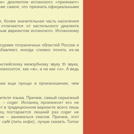
им» диалектом испанского «признают»
оже самое, что признать официальными
, более значительная часть населения
отличается от кастильского диалекта
ным вариантом испанского. Испанскому
 суржик пограничных областей России и
бавляют, иногда сложно понять из-за
нглийскому межзубному звуку th звука,
зносится, как «ж», а не как «х». А ведь
языка еще проще в произношении, чем
сителя языка. Причем, самый серьезный
во –
coger.
Испанец произнесет его не
ет в традиционном варианте всего лишь
инец постарается лишний раз
coger
не
ние – заниматься сексом. Причем, этот
 café
(пить кофе), лучше сказать
Tomar