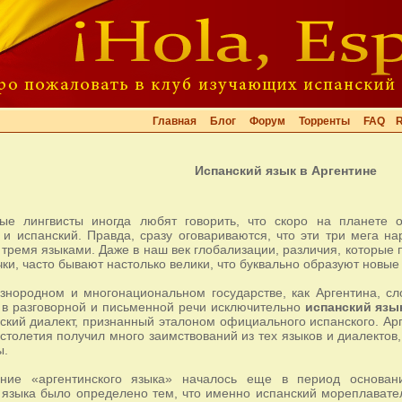
Главная
Блог
Форум
Торренты
FAQ
Испанский язык в Аргентине
ые лингвисты иногда любят говорить, что скоро на планете ос
 и испанский. Правда, сразу оговариваются, что эти три мега н
 тремя языками. Даже в наш век глобализации, различия, которые 
чки, часто бывают настолько велики, что буквально образуют новы
знородном и многонациональном государстве, как Аргентина, сл
 в разговорной и письменной речи исключительно
испанский язы
ьский диалект, признанный эталоном официального испанского. Арг
столетия получил много заимствований из тех языков и диалекто
ы.
ние «аргентинского языка» началось еще в период основа
 языка было определено тем, что именно испанский мореплавател