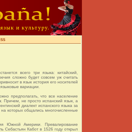
RSS
танется всего три языка: китайский,
аречия сложно будет совсем уж считать
привносит в язык история его носителей
е языковые вариации.
ожно предполагать, что все население
к
. Причем, не просто испанский язык, а
ентинский диалект испанского языка за
в, на которых общались многочисленные
ния Южной Америки. Превалирование
ь Себастьян Кабот в 1526 году открыл