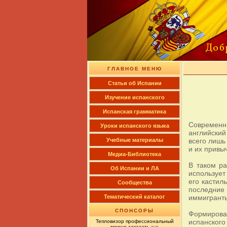
ГЛАВНОЕ МЕНЮ
Cтатьи об Испании
Изучение испанского
Испанская грамматика
Современн
Уроки испанского языка
английский
всего лишь
Учебные материалы
и их привы
Медиа-Библиотека
В таком ра
Об Испании и ЛА
использует
его кастил
Сообщества
последние 
иммигрант
Тематический каталог
СПОНСОРЫ
Формирова
испанского
Тепловизор профессиональный
можно заказать
тут