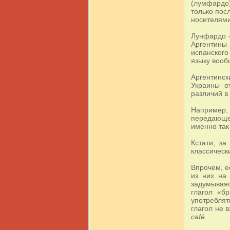
(лумфардо
только пос
носителями
Лунфардо –
Аргентины
испанского
языку вооб
Аргентинск
Украины о
различий в
Например, 
передающего
именно так 
Кстати, з
классическ
Впрочем, е
из них на
задумываяс
глагол «б
употреблят
глагол не 
café
.