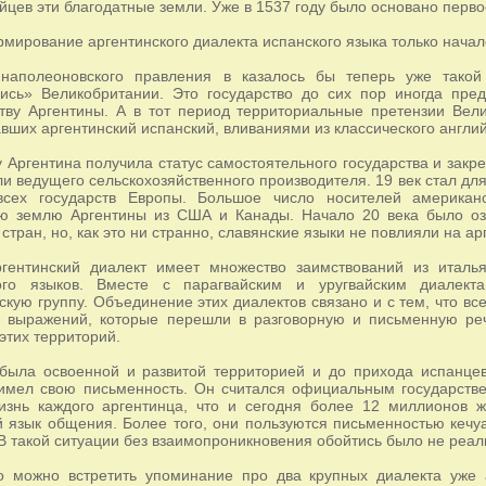
йцев эти благодатные земли. Уже в 1537 году было основано перво
рмирование аргентинского диалекта испанского языка только начал
наполеоновского правления в казалось бы теперь уже такой
лись» Великобритании. Это государство до сих пор иногда пре
тву Аргентины. А в тот период территориальные претензии Вел
ших аргентинский испанский, вливаниями из классического англий
у Аргентина получила статус самостоятельного государства и за
ли ведущего сельскохозяйственного производителя. 19 век стал дл
всех государств Европы. Большое число носителей американ
ую землю Аргентины из США и Канады. Начало 20 века было оз
стран, но, как это ни странно, славянские языки не повлияли на а
гентинский диалект имеет множество заимствований из итальян
ого языков. Вместе с парагвайским и уругвайским диалек
скую группу. Объединение этих диалектов связано и с тем, что все
и выражений, которые перешли в разговорную и письменную р
этих территорий.
была освоенной и развитой территорией и до прихода испанцев
имел свою письменность. Он считался официальным государстве
изнь каждого аргентинца, что и сегодня более 12 миллионов ж
 язык общения. Более того, они пользуются письменностью кечуа
В такой ситуации без взаимопроникновения обойтись было не реал
о можно встретить упоминание про два крупных диалекта уже 