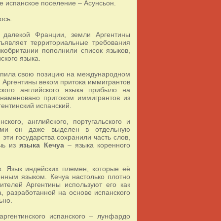
е испанское поселение – Асунсьон.
ось.
 далекой Франции, земли Аргентины
дъявляет территориальные требования
икобритании пополнили список языков,
ского языка.
крепила свою позицию на международном
я Аргентины веком притока иммигрантов
ского английского языка прибыло на
наменовано притоком иммигрантов из
ргентинский испанский.
ского, английского, португальского и
тами он даже выделен в отдельную
 эти государства сохранили часть слов,
ечь из
языка Кечуа
– языка коренного
. Язык индейских племен, которые её
нным языком. Кечуа настолько плотно
ителей Аргентины используют его как
, разработанной на основе испанского
ьно.
аргентинского испанского – лунфардо