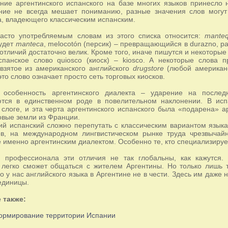
ие аргентинского испанского на базе многих языков принесло 
ние не всегда мешает пониманию, разные значения слов могут 
а, владеющего классическим испанским.
асто употребляемым словам из этого списка относится:
manteq
будет
manteca
, melocotón (персик) – превращающийся в durazno, pa
отличий достаточно велик. Кроме того, иначе пишутся и некоторые
панское слово quiosco (киоск) – kiosco. А некоторые слова п
взятое из американского английского
drugstore
(любой американе
то слово означает просто сеть торговых киосков.
особенность аргентинского диалекта – ударение на послед
ются в единственном роде в повелительном наклонении. В исп
слоге, и эта черта аргентинского испанского была «подарена» 
овые земли из Франции.
ий испанский сложно перепутать с классическим вариантом языка.
ов, на международном лингвистическом рынке труда чрезвычайн
именно аргентинским диалектом. Особенно те, кто специализируе
 профессионала эти отличия не так глобальны, как кажутся. 
 легко сможет общаться с жителем Аргентины. Но только лишь то
о у нас английского языка в Аргентине не в чести. Здесь им даж
единицы.
 также:
ормирование территории Испании