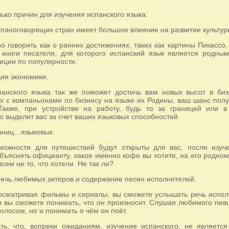
ько причин для изучения испанского языка:
спаноговорящих стран имеет большое влияние на развитие культуры
о говорить как о ранних достижениях, таких как картины Пикассо,
 книги писателя, для которого испанский язык является родны
иции по популярности.
ия экономики.
панского языка так же поможет достичь вам новых высот в би
х с компаньонами по бизнесу на языке их Родины, ваш шанс полу
 Также, при устройстве на работу, будь то за границей или 
о выделит вас за счет ваших языковых способностей.
раниц…языковых.
можности для путешествий будут открыты для вас, после изуч
бъяснять официанту, какое именно кофе вы хотите, на его родном 
сем не то, что хотели. Не так ли?
ечь любимых актеров и содержание песен исполнителей.
осматривая фильмы и сериалы, вы сможете услышать речь исполн
и вы сможете понимать, что он произносит. Слушая любимого пев
голосом, но и понимать о чём он поёт.
ть, что, вопреки ожиданиям, изучение испанского, не являетс