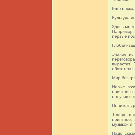
Ещё нескол
Культура и
Здесь можн
Например,
первые поз
Глобализац
Знание ис
переговора
вырастет.
обязательн
Мир без г
Новые воз
приятнее о
получив сов
Понимать р
Теперь, пр
приятнее, 
музыкой и 
Надо сказа