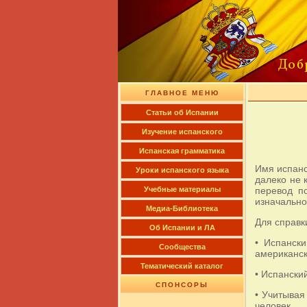
ГЛАВНОЕ МЕНЮ
Cтатьи об Испании
Изучение испанского
Испанская грамматика
Имя испанс
Уроки испанского языка
далеко не 
перевод по
Учебные материалы
изначально
Медиа-Библиотека
Для справк
Об Испании и ЛА
• Испанск
Сообщества
американск
Тематический каталог
• Испански
СПОНСОРЫ
• Учитывая
человек.