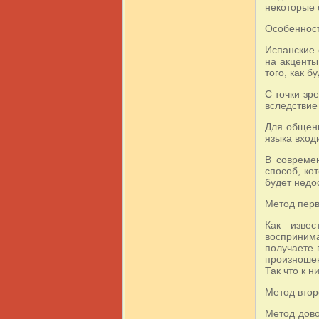
некоторые 
Особенност
Испанские 
на акценты
того, как б
С точки зр
вследствие
Для общени
языка вход
В совреме
способ, ко
будет недо
Метод перв
Как изве
воспринима
получаете 
произношен
Так что к 
Метод втор
Метод дово