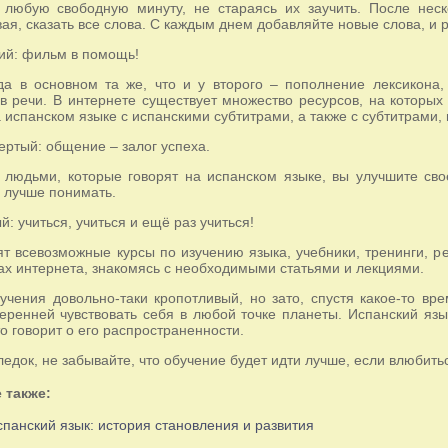
 любую свободную минуту, не стараясь их заучить. После неск
ая, сказать все слова. С каждым днем добавляйте новые слова, и ре
ий: фильм в помощь!
а в основном та же, что и у второго – пополнение лексикона,
в речи. В интернете существует множество ресурсов, на котор
 испанском языке с испанскими субтитрами, а также с субтитрами,
ертый: общение – залог успеха.
людьми, которые говорят на испанском языке, вы улучшите сво
 лучше понимать.
: учиться, учиться и ещё раз учиться!
т всевозможные курсы по изучению языка, учебники, тренинги, р
ах интернета, знакомясь с необходимыми статьями и лекциями.
учения довольно-таки кропотливый, но зато, спустя какое-то вр
еренней чувствовать себя в любой точке планеты. Испанский язы
то говорит о его распространенности.
ледок, не забывайте, что обучение будет идти лучше, если влюбить
 также:
панский язык: история становления и развития