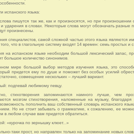
особенности.
и испанского языка:
слова пишутся так же, как и произносятся, но при произношении
 и ударения в словах. Некоторые слова могут обозначать разные 
удут произнесены.
ения специалистов, самой сложной частью этого языка являются и
 того, что в глагольную систему входят 14 времен: семь простых и
я на испанском языке необходим большой лексический запас, пре
ит большое количество синонимов.
нном мире большой выбор методов изучения языка, это способс
торый придется ему по душе и поможет без особых усилий обрест
статочно, совмещение нескольких – лучший вариант.
ый: подпевай любимому певцу.
стно, стихотворения запоминаются намного лучше, чем п
ются мозгом стихотворения, наложенные на музыку, благодаря 
возможность пополнить ваш собственный словарь испанского язык
ием. Но не стоит забывать о грамматике, к сожалению, ее можно
ним в любом случае вам придется обратиться.
ой: «курочка по зернышку клюет...»
льно-таки прост, но направлен только на запоминание новых слов