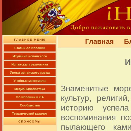
Главная
Б
ГЛАВНОЕ МЕНЮ
Cтатьи об Испании
Изучение испанского
И
Испанская грамматика
Уроки испанского языка
Учебные материалы
Знаменитые море
Медиа-Библиотека
культур, религи
Об Испании и ЛА
историю успела
Сообщества
Тематический каталог
воспоминания по
СПОНСОРЫ
пылающего ками