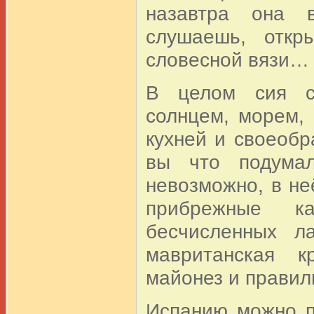
назавтра она в
слушаешь, откр
словесной вязи…
В целом сия ст
солнцем, морем,
кухней и своеобр
вы что подумал
невозможно, в не
прибрежные к
бесчисленных л
мавританская к
майонез и правил
Испанию можно п