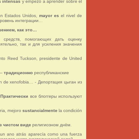
 intensas
y empezó a aprender sobre el
en Estados Unidos,
mayor es
el nivel de
ровень интеграции…
шением, как это…
х средств, помогающих дать оценку
ятельно, так и для усиления значения
nto Reed Tuckson, presidente de United
 –
традиционно
республиканские
n de xenofobia… - Депортация цыган из
…
Практически
все блоггеры используют
ria, mejoro
sustancialmente
la condición
в чистом виде
религиозном днём.
 un ano atrás aparecía como una fuerza
оказался чисто символической силой…