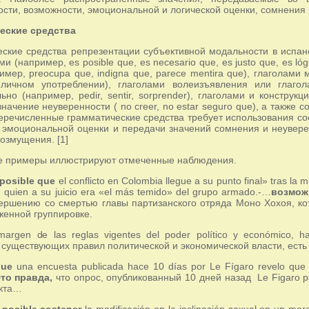
сти, возможности, эмоциональной и логической оценки, сомнения 
еские средства
ские средства репрезентации субъективной модальности в испа
и (например, es posible que, es necesario que, es justo que, es l
имер, preocupa que, indigna que, parece mentira que), глаголами
 личном употреблении), глаголами волеизъявления или глаг
льно (например, pedir, sentir, sorprender), глаголами и констру
ачение неуверенности ( no creer, no estar seguro que), а также со
 Перечисленные грамматические средства требует использования со
эмоциональной оценки и передачи значений сомнения и неувере
возмущения. [1]
 примеры иллюстрируют отмеченные наблюдения.
posible que
el conflicto en Colombia llegue a su punto final» tras la mue
 quien a su juicio era «el más temido» del grupo armado.-…
возмож
ершению со смертью главы партизанского отряда Моно Хохоя, к
женной группировке.
argen de las reglas vigentes del poder político y económico, 
существующих правил политической и экономической власти, есть
 que
una encuesta publicada hace 10 días por Le Fígaro revelo que 
то правда,
что опрос, опубликованный 10 дней назад Le Figaro р
нкта…
 posible sostener
la modificación en la inclinación sexual en un mero