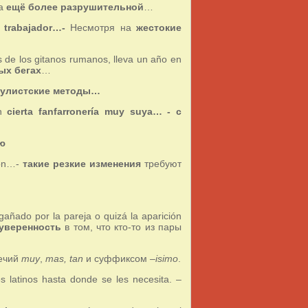
ла
ещё более разрушительной
…
y trabajador…-
Несмотря на
жестокие
is de los gitanos rumanos, lleva un año en
ых бегах
…
пулистские методы…
on
cierta fanfarronería muy suya… - с
ю
ión…-
такие резкие изменения
требуют
añado por la pareja o quizá la aparición
 уверенность
в том, что кто-то из пары
речий
muy
,
mas, tan
и суффиксом
–isimo
.
s latinos hasta donde se les necesita. –