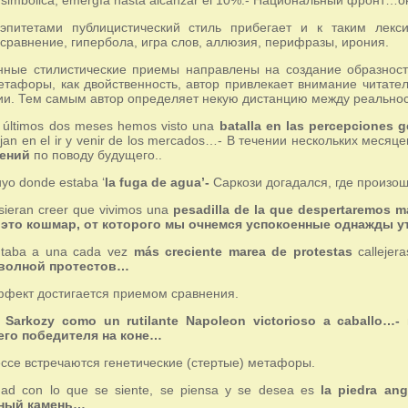
эпитетами публицистический стиль прибегает и к таким лекси
сравнение, гипербола, игра слов, аллюзия, перифразы, ирония.
ные стилистические приемы направлены на создание образности
етафоры, как двойственность, автор привлекает внимание читате
ии. Тем самым автор определяет некую дистанцию между реальнос
s últimos dos meses hemos visto una
batalla en las percepciones g
lejan en el ir y venir de los mercados…- В течении нескольких мес
ений
по поводу будущего..
uyo donde estaba ‘
la fuga de agua’-
Саркози догадался, где произо
sieran creer que vivimos una
pesadilla de la que despertaremos 
о
это кошмар, от которого мы очнемся успокоенные однажды у
ntaba a una cada vez
más creciente marea de protestas
callejer
волной протестов…
фект достигается приемом сравнения.
a Sarkozy como un rutilante Napoleon victorioso a caballo…
го победителя на коне…
ессе встречаются генетические (стертые) метафоры.
dad con lo que se siente, se piensa y se desea es
la piedra ang
ьный камень…