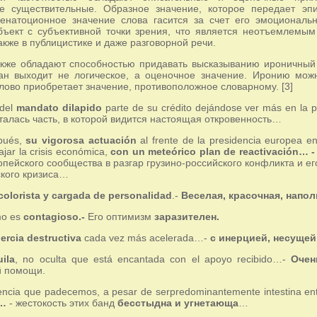
е существительные. Образное значение, которое передает эпи
енатоционное значение слова гасится за счет его эмоциональн
бъект с субъективной точки зрения, что является неотъемлемы
также в публицистике и даже разговорной речи.
кже обладают способностью придавать высказыванию ироничный о
ан выходит не логическое, а оценочное значение. Иронию можн
слово приобретает значение, противоположное словарному. [3]
 del
mandato dilapido
parte de su crédito dejándose ver más en la
талась часть, в которой видится настоящая откровенность…
pués,
su vigorosa actuación
al frente de la presidencia europea en
ajar la crisis económica,
con un meteórico plan de reactivación… 
опейского сообщества в разгар грузино-российского конфликта и е
кого кризиса…
 colorista y cargada de personalidad
.-
Веселая, красочная, напо
mo es
contagioso.-
Его оптимизм
заразителен.
ercia destructiva
cada vez más acelerada…-
с инерцией, несуще
ila
, no oculta que está encantada con el apoyo recibido…-
Очен
й помощи.
lencia que padecemos, a pesar de serpredominantemente intestina ent
a…
- жестокость этих банд
бесстыдна и угнетающа
…