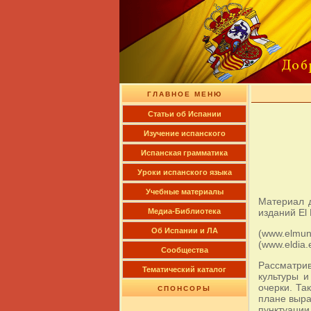
ГЛАВНОЕ МЕНЮ
Cтатьи об Испании
Изучение испанского
Испанская грамматика
Уроки испанского языка
Учебные материалы
Материал д
изданий El
Медиа-Библиотека
Об Испании и ЛА
(www.elmun
(www.eldia.
Сообщества
Рассматри
Тематический каталог
культуры и
очерки. Та
СПОНСОРЫ
плане выра
пунктуаци