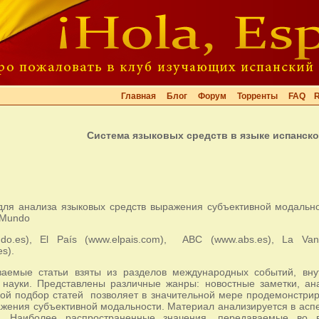
Главная
Блог
Форум
Торренты
FAQ
Система языковых средств в языке испанск
ля анализа языковых средств выражения субъективной модально
 Mundo
do.es), El País (www.elpais.com), ABC (www.abs.es), La Vang
es).
ваемые статьи взяты из разделов международных событий, внут
 науки. Представлены различные жанры: новостные заметки, ана
кой подбор статей позволяет в значительной мере продемонстрир
жения субъективной модальности. Материал анализируется в аспек
и. Наиболее распространенные значения, передаваемые во в