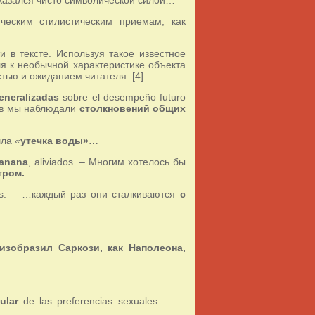
ческим стилистическим приемам, как
 в тексте. Используя такое известное
ля к необычной характеристике объекта
тью и ожиданием читателя. [4]
eneralizadas
sobre el desempeño futuro
яцев мы наблюдали
столкновений общих
шла «
утечка воды»…
manana
, aliviados. – Многим хотелось бы
тром.
as. – …каждый раз они сталкиваются
с
- изобразил Саркози, как Наполеона,
ular
de las preferencias sexuales. – …