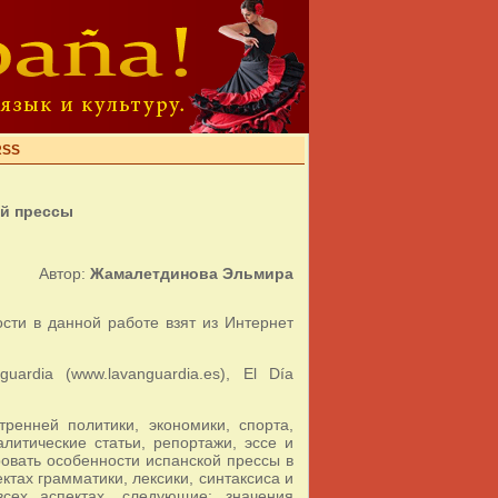
RSS
ой прессы
Автор:
Жамалетдинова Эльмира
сти в данной работе взят из Интернет
uardia (www.lavanguardia.es), El Día
ренней политики, экономики, спорта,
литические статьи, репортажи, эссе и
овать особенности испанской прессы в
тах грамматики, лексики, синтаксиса и
сех аспектах, следующие: значения