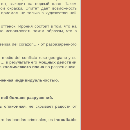
тет, выходит на первый план. Таким
ой окраски. Эпитет дает возможность
м приемом не только в художественной
ттенок. Ирония состоит в том, что на
о использовать таким образом, что в
 prensa del corazón…- от разбазаренного
 medio del conflicto ruso-georgiano y su
- …
в результате его
мощных действий
го
космического плана
по разрешению
лненная индивидуальностью.
й всё больше разрушений.
ь спокойная
, не скрывает радости от
re las bandas criminales, es
inocultable