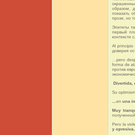
окрашенны
образом, д
показать о
прозе, но 
Эпитеты та
первый пл
контексте 
Al principio
доверия ос
…pero des
forma de at
против евр
экономичес
Divertida,
Su optimis
…
en
una in
Muy tranqu
полученно
Pero la vio
y opresiv