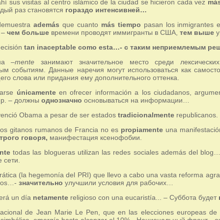
ahí sus visitas al centro islámico de la ciudad se hicieron cada vez
más
аждый раз становятся
гораздо интенсивней…
 demuestra
además
que cuanto
más tiempo
pasan los inmigrantes 
. –
чем больше
времени проводят иммигранты в США,
тем выше
у
ecisión
tan inaceptable como esta…- с таким неприемлемым ре
 на
–mente
занимают значительное место среди лексически
м событиям. Данные наречия могут использоваться как самосто
го слова или придания ему дополнительного оттенка.
arse
únicamente
en ofrecer información a los ciudadanos, argume
up. – должны
однозначно
основываться на информации…
venció Obama a pesar de ser estados
tradicionalmente
republicanos.
los gitanos rumanos de Francia no es
propiamente
una manifestació
трого говоря,
манифестация ксенофобии.
nte
todas las blogueras utilizan las redes sociales además del blog
 сети.
rática (la hegemonía del PRI) que llevo a cabo una vasta reforma agra
eros…-
значительно
улучшили условия для рабочих…
erá un día
netamente
religioso con una eucaristía... – Суббота будет
Nacional de Jean Marie Le Pen, que en las elecciones europeas de
e
simbólica, emergía hasta alcanzar el 10%.- Национальный фронт…