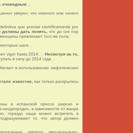
ь очевидным
...
ершенно уверен, что немного или ничего
finitiva que precise científicamente por
 должны дать понять,
что до сих пор
 женщины привлекают того же пола.
екоторые шаги…
ra en vigor hasta 2014…-
Несмотря на то,
ать в силу до 2014 года ...
ибегают в использованию эмфатических
стало известно,
как только раскрылись
влены в испанской прессе широко и
в неоднородно, в зависимости от жанра
тно, гораздо чаще можно встретить в
 подразумевают то, что автор должен
гательные, эпитеты, эмоционально-