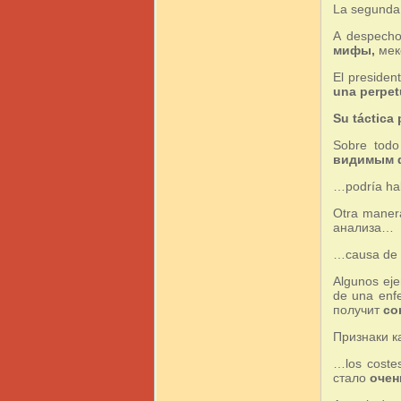
La segunda 
A despech
мифы,
мек
El presiden
una perpet
Su táctica 
Sobre tod
видимым 
…podría hab
Otra maner
анализа…
…causa de
Algunos ej
de una en
получит
со
Признаки к
…los coste
стало
очен