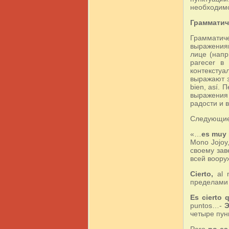
необходимо
Грамматич
Грамматиче
выражениям
лице (напр
parecer в
контекстуа
выражают зн
bien, así.
выражения 
радости и 
Следующие
«…
es muy 
Mono Jojoy,
своему зав
всей воору
Cierto,
al m
пределами 
Es cierto
puntos…-
Э
четыре пу
Pero
no es