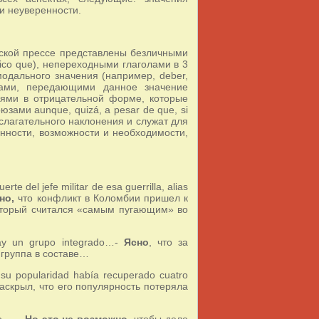
и неуверенности.
нской прессе представлены безличными
ógico que), непереходными глаголами в 3
 модального значения (например, deber,
олами, передающими данное значение
кциями в отрицательной форме, которые
юзами aunque, quizá, a pesar de que, si
слагательного наклонения и служат для
нности, возможности и необходимости,
rte del jefe militar de esa guerrilla, alias
но,
что конфликт в Коломбии пришел к
оторый считался «самым пугающим» во
hay un grupo integrado…-
Ясно
, что за
 группа в составе…
su popularidad había recuperado cuatro
аскрыл, что его популярность потеряла
 ... -
Но это не возможно
, чтобы дело