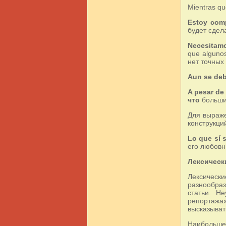
Mientras que
Estoy com
будет сдел
Necesitamo
que alguno
нет точных
Aun se deb
A pesar de
что
большин
Для выраже
конструкций
Lo que sí 
его любов
Лексическ
Лексическ
разнообраз
статьи. Н
репортажа
высказывать
Наибольше