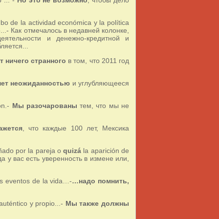
 de la actividad económica y la política
o...- Как отмечалось в недавней колонке,
еятельности и денежно-кредитной и
ляется...
т ничего странного
в том, что 2011 год
нет неожиданностью
и углубляющееся
on.-
Мы разочарованы
тем, что мы не
ажется
, что каждые 100 лет, Мексика
ñado por la pareja o
quizá
la aparición de
да у вас есть уверенность в измене или,
os eventos de la vida…-
…надо помнить,
auténtico y propio...-
Мы также должны