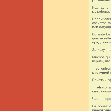
Наряду с 
метафора, 
Перечислен
свойство м
или ситуац
Durante lo
que se ref
представл
Sarkozy int
Muchos qui
верить, чт
…se enfre
растущей 
Похожий эф
…
retrato 
сверкающе
Часто в пр
La honesti
краеугол