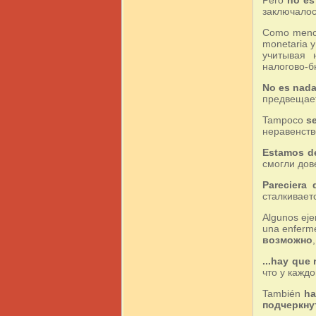
заключалос
Como mencio
monetaria y
учитывая 
налогово-б
No es nada
предвещает
Tampoco
s
неравенство
Estamos d
смогли дове
Pareciera 
сталкивает
Algunos eje
una enferm
возможно
...hay que
что у кажд
También
ha
подчеркн