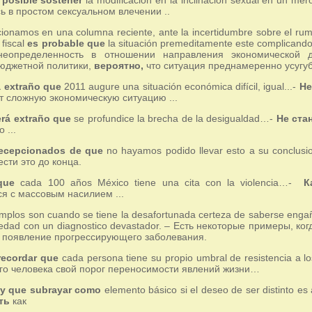
ь в простом сексуальном влечении ..
namos en una columna reciente, ante la incertidumbre sobre el rumbo
 fiscal
es probable que
la situación premeditamente este complicand
неопределенность в отношении направления экономической д
юджетной политики,
вероятно,
что ситуация преднамеренно усугуб
 extraño que
2011 augure una situación económica difícil, igual...-
Не
 сложную экономическую ситуацию ...
erá extraño que
se profundice la brecha de la desigualdad…-
Не ста
 ...
ecepcionados de que
no hayamos podido llevar esto a su conclusi
сти это до конца.
que
cada 100 años México tiene una cita con la violencia…-
К
ся с массовым насилием ...
mplos son cuando se tiene la desafortunada certeza de saberse enga
edad con un diagnostico devastador. – Есть некоторые примеры, ког
, появление прогрессирующего заболевания.
 recordar que
cada persona tiene su propio umbral de resistencia a l
ого человека свой порог переносимости явлений жизни…
y que subrayar como
elemento básico si el deseo de ser distinto es 
уть
как