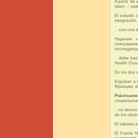
A partir de 
islam. – к
El estudio
integración
…con una d
Наречия
описываемы
последующе
…debe bas
Health Gro
En los dos 
Expulsar a 
Франции,
с
Prácticame
социальные
...no democ
de los obr
El sábado s
El Frente 
purament