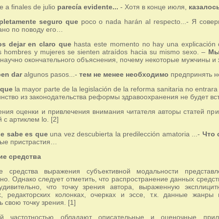
 a finales de julio
parecía evidente...
- Хотя в конце июля,
казалос
pletamente seguro que
poco o nada harán al respecto...- Я сов
ано по поводу его…
s dejar en claro que
hasta este momento no hay una explicación de
s hombres y mujeres se sienten atraídos hacia su mismo sexo. –
Мы
 научно окончательного объяснения, почему некоторые мужчины и
en dar
algunos pasos...-
тем не менее необходимо
предпринять н
 que
la mayor parte de la legislación de la reforma sanitaria no entra
ство из законодательства реформы здравоохранения не будет вступ
ния оценки и привлечения внимания читателя авторы статей пр
 с артиклем lo. [2]
se sabe es que
una vez descubierta la predilección amatoria ...-
Что 
ные пристрастия…
ие средства
ие средства выражения субъективной модальности предста
но. Однако следует отметить, что распространение данных средст
еудивительно, что точку зрения автора, выраженную эксплици
х, редакторских колонках, очерках и эссе, т.к. данные жанры
 свою точку зрения. [1]
й частотностью обладают описательные и оценочные прила