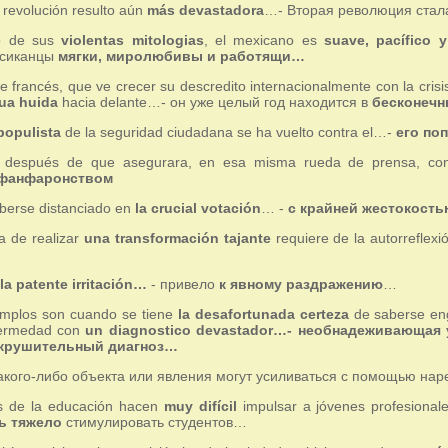
revolución resulto aún
más devastadora
…- Вторая революция ста
o de sus
violentas mitologias
, el mexicano es
suave, pacífico 
сиканцы
мягки, миролюбивы и работящи…
te francés, que ve crecer su descredito internacionalmente con la cris
ua huida
hacia delante…- он уже целый год находится в
бесконечн
populista
de la seguridad ciudadana se ha vuelto contra el…-
его по
o después de que asegurara, en esa misma rueda de prensa, c
фанфаронством
erse distanciado en
la crucial votación
… -
с крайней жестокость
a de realizar
una transformación tajante
requiere de la autorreflex
la patente irritación…
- привело
к явному раздражению
…
emplos son cuando se tiene
la desafortunada certeza
de saberse eng
fermedad con
un diagnostico devastador…- необнадеживающая
крушительный диагноз…
акого-либо объекта или явления могут усиливаться с помощью на
s de la educación hacen
muy difícil
impulsar a jóvenes profesionale
ь тяжело
стимулировать студентов…