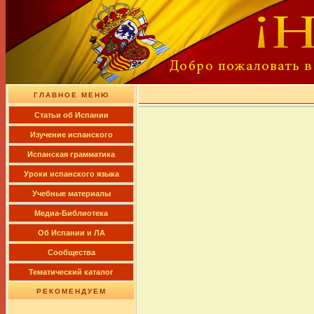
ГЛАВНОЕ МЕНЮ
Cтатьи об Испании
Изучение испанского
Испанская грамматика
Уроки испанского языка
Учебные материалы
Медиа-Библиотека
Об Испании и ЛА
Сообщества
Тематический каталог
РЕКОМЕНДУЕМ