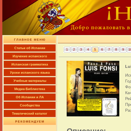
ГЛАВНОЕ МЕНЮ
Cтатьи об Испании
1
2
3
4
5
6
7
8
9
1
Изучение испанского
Испанская грамматика
Lu
Уроки испанского языка
Ис
Го
Учебные материалы
Фо
Медиа-Библиотека
Ка
Об Испании и ЛА
Ре
Пр
Сообщества
Ра
Тематический каталог
РЕКОМЕНДУЕМ