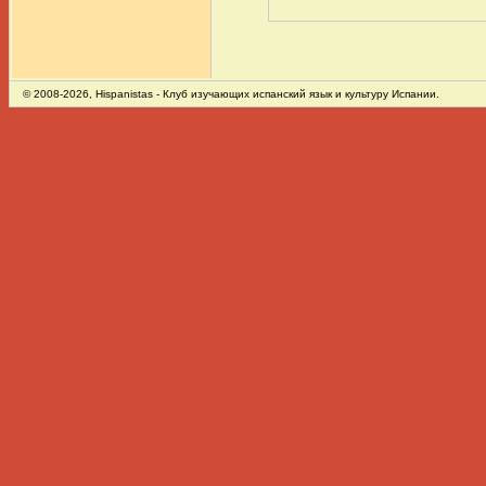
© 2008-2026,
Hispanistas
- Клуб изучающих испанский язык и культуру Испании.