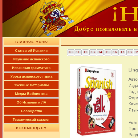
ГЛАВНОЕ МЕНЮ
Cтатьи об Испании
10
11
12
13
14
15
16
17
18
1
Изучение испанского
Испанская грамматика
Ling
Уроки испанского языка
Авто
Изда
Учебные материалы
Год 
Медиа-Библиотека
Фор
Об Испании и ЛА
Каче
Язык
Сообщества
Тематический каталог
Рейт
Про
РЕКОМЕНДУЕМ
Раз