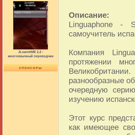
Описание:
Linguaphone - 
самоучитель испан
Компания Lingu
JLearnItME 2.2 -
многоязычный переводчик
протяжении мно
СПОНСОРЫ
Великобритании
разнообразные об
очередную серию
изучению испанск
Этот курс предст
как имеющее сво