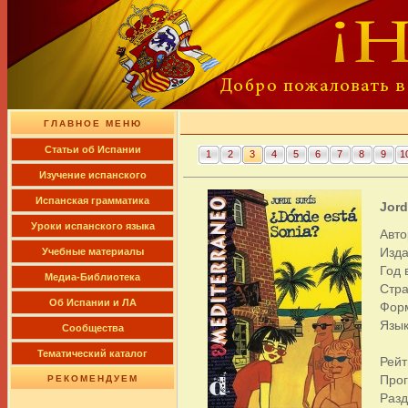
ГЛАВНОЕ МЕНЮ
Cтатьи об Испании
1
2
3
4
5
6
7
8
9
1
Изучение испанского
Испанская грамматика
Jord
Уроки испанского языка
Авто
Изда
Учебные материалы
Год 
Медиа-Библиотека
Стра
Об Испании и ЛА
Фор
Язык
Сообщества
Тематический каталог
Рейт
Про
РЕКОМЕНДУЕМ
Раз