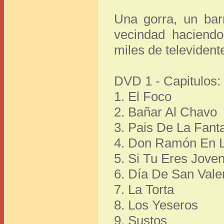
Una gorra, un bar
vecindad haciendo
miles de televident
DVD 1 - Capitulos:
1. El Foco
2. Bañar Al Chavo
3. Pais De La Fant
4. Don Ramón En L
5. Si Tu Eres Jove
6. Día De San Vale
7. La Torta
8. Los Yeseros
9. Sustos