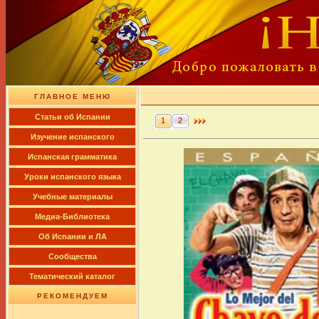
ГЛАВНОЕ МЕНЮ
Cтатьи об Испании
1
2
Изучение испанского
Испанская грамматика
Уроки испанского языка
Учебные материалы
Медиа-Библиотека
Об Испании и ЛА
Сообщества
Тематический каталог
РЕКОМЕНДУЕМ