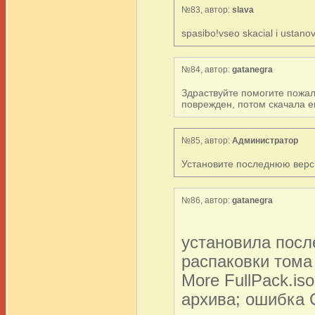
№83, автор:
slava
spasibo!vseo skacial i ustanov
№84, автор:
gatanegra
Здраствуйте помогите пожал
поврежден, потом скачала е
№85, автор:
Администратор
Установите последнюю верс
№86, автор:
gatanegra
установила посл
распаковки тома
More FullPack.i
архива; ошибка