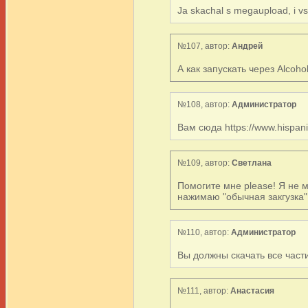
Ja skachal s megaupload, i vse
№107, автор:
Андрей
А как запускать через Alcoho
№108, автор:
Администратор
Вам сюда https://www.hispanis
№109, автор:
Светлана
Помогите мне please! Я не м
нажимаю "обычная закгузка". 
№110, автор:
Администратор
Вы должны скачать все части
№111, автор:
Анастасия