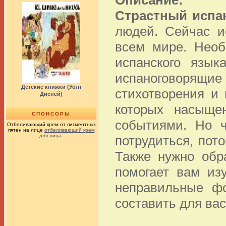
Описание:
Страстный испа
людей. Сейчас и
всем мире. Необ
испанского язык
испаноговорящие 
Детские книжки (Уолт
стихотворения и 
Дисней)
которых насыще
СПОНСОРЫ
событиями. Но ч
Отбеливающий крем от пигментных
пятен на лице
отбеливающий крем
для лица
.
потрудиться, пот
Также нужно обр
помогает вам из
неправильные ф
составить для ва