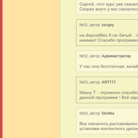
Сергей, этот курс уже скач
Скорее всего у вас скачалос
№51, автор:
sergey
на depositfiles 8.rar битый.
никаких! Спасибо программа
№52, автор:
Администратор
У нас она бесплатная, качайт
№53, автор:
ART777
Ивану Т. - огромное спасиб
данной программе ! Всё зар
№54, автор:
Strelka
Все скачалось,распаковалос
установки контентного диска.