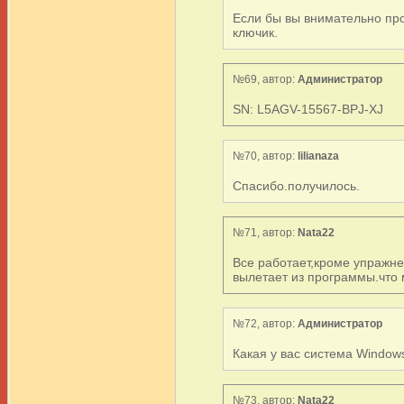
Если бы вы внимательно про
ключик.
№69, автор:
Администратор
SN: L5AGV-15567-BPJ-XJ
№70, автор:
lilianaza
Спасибо.получилось.
№71, автор:
Nata22
Все работает,кроме упражне
вылетает из программы.что 
№72, автор:
Администратор
Какая у вас система Windows
№73, автор:
Nata22