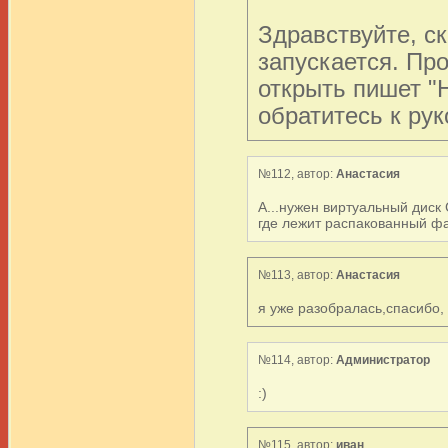
Здравствуйте, с
запускается. Пр
открыть пишет "
обратитесь к рук
№112, автор:
Анастасия
А...нужен виртуальный диск 
где лежит распакованный фа
№113, автор:
Анастасия
я уже разобралась,спасибо, н
№114, автор:
Администратор
:)
№115, автор:
иван