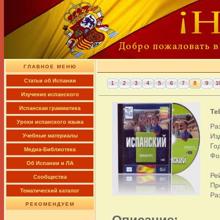
ГЛАВНОЕ МЕНЮ
Cтатьи об Испании
1
2
3
4
5
6
7
8
9
1
Изучение испанского
Испанская грамматика
Te
Уроки испанского языка
Ра
Из
Учебные материалы
Го
Медиа-Библиотека
Фо
Об Испании и ЛА
Ре
Сообщества
Пр
Тематический каталог
Ра
РЕКОМЕНДУЕМ