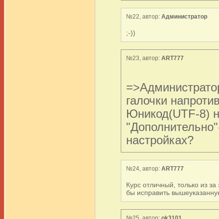
№22, автор:
Администратор
;-))
№23, автор:
ART777
=>Администратор
галочки напроти
Юникод(UTF-8) н
"Дополнительно"-
настройках?
№24, автор:
ART777
Курс отличный, только из з
бы исправить вышеуказанную
№25, автор:
ok3101