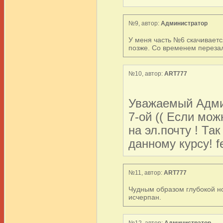
№9, автор:
Администратор
У меня часть №6 скачиваетс
позже. Со временем перезал
№10, автор:
ART777
Уважаемый Админ
7-ой (( Если мо
на эл.почту ! Та
данному курсу! 
№11, автор:
ART777
Чудным образом глубокой но
исчерпан.
№12, автор:
Администратор