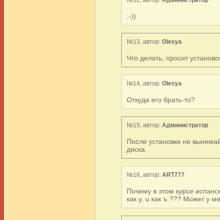
;-))
№13, автор:
Olesya
Что делать, просит установ
№14, автор:
Olesya
Откуда его брать-то?
№15, автор:
Администратор
После установки не вынимайт
диска.
№16, автор:
ART777
Почему в этом курсе испанск
как у, u как ъ ??? Может у м