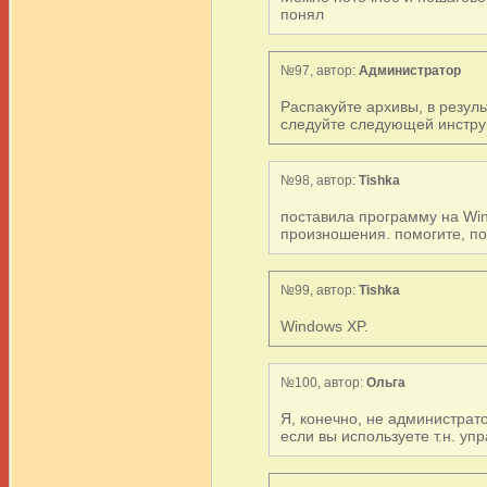
понял
№97, автор:
Администратор
Распакуйте архивы, в резул
следуйте следующей инструкци
№98, автор:
Tishka
поставила программу на Win
произношения. помогите, п
№99, автор:
Tishka
Windows XP.
№100, автор:
Ольга
Я, конечно, не администрат
если вы используете т.н. у