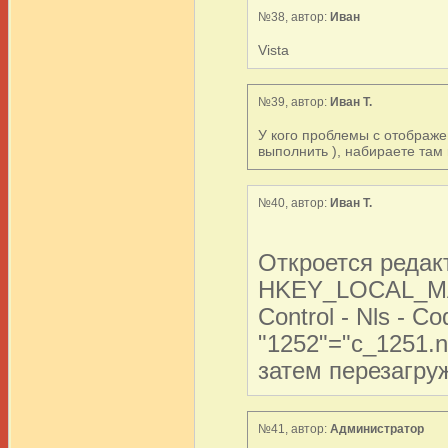
№38, автор:
Иван
Vista
№39, автор:
Иван Т.
У кого проблемы с отображе
выполнить ), набираете там r
№40, автор:
Иван Т.
Откроется редак
HKEY_LOCAL_MAC
Control - Nls - 
"1252"="c_1251.n
затем перезагру
№41, автор:
Администратор