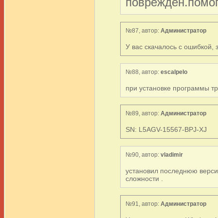
поврежден.помог
№87, автор:
Администратор
У вас скачалось с ошибкой, 
№88, автор:
escalpelo
при установке программы тр
№89, автор:
Администратор
SN: L5AGV-15567-BPJ-XJ
№90, автор:
vladimir
установил последнюю версию
сложности .
№91, автор:
Администратор