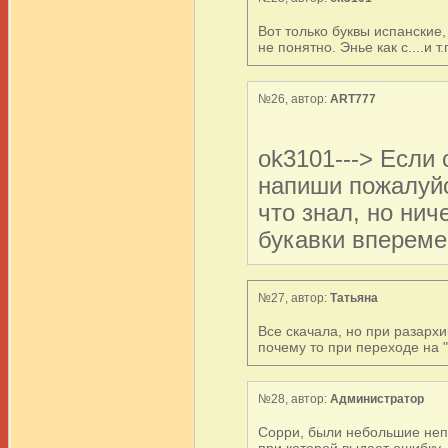
Вот только буквы испанские
не понятно. Энье как с....и 
№26, автор:
ART777
ok3101---> Если
напиши пожалуйс
что знал, но нич
букавки впереме
№27, автор:
Татьяна
Все скачала, но при разархи
почему то при переходе на "
№28, автор:
Администратор
Сорри, были небольшие непо
при которой выдает ошибку.