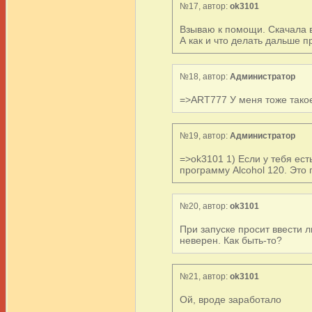
№17, автор:
ok3101
Взываю к помощи. Скачала вс
А как и что делать дальше 
№18, автор:
Администратор
=>ART777 У меня тоже такое
№19, автор:
Администратор
=>ok3101 1) Если у тебя ес
программу Alcohol 120. Это
№20, автор:
ok3101
При запуске просит ввести 
неверен. Как быть-то?
№21, автор:
ok3101
Ой, вроде заработало