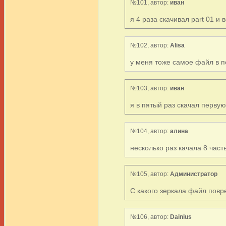
№101, автор:
иван
я 4 раза скачивал part 01 и
№102, автор:
Alisa
у меня тоже самое файл в п
№103, автор:
иван
я в пятый раз скачал перву
№104, автор:
алина
несколько раз качала 8 час
№105, автор:
Администратор
С какого зеркала файл повр
№106, автор:
Dainius