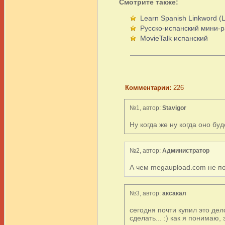
Смотрите также:
Learn Spanish Linkword (L
Русско-испанский мини-р
MovieTalk испанский
Комментарии:
226
№1, автор:
Stavigor
Ну когда же ну когда оно буд
№2, автор:
Администратор
А чем megaupload.com не п
№3, автор:
аксакал
сегодня почти купил это дел
сделать... :) как я понимаю