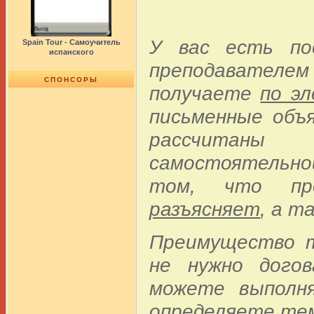
У вас есть по
Spain Tour - Самоучитель
испанского
преподавателе
СПОНСОРЫ
получаете
по э
письменные объя
рассчитаны
самостоятельно
том, что пре
разъясняет
, а т
Преимущество т
не нужно догов
можете выполн
определяете тем