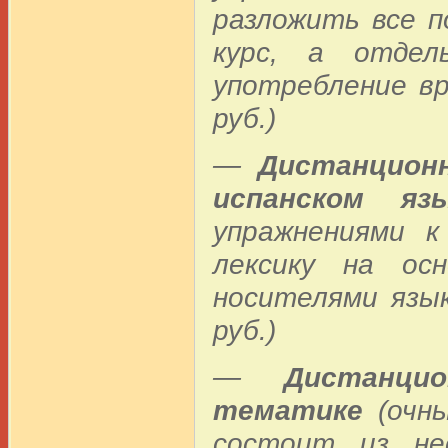
разложить все п
курс, а отдел
употребление вре
руб.)
—
Дистанцион
испанском яз
упражнениями к
лексику на ос
носителями язык
руб.)
—
Дистанци
тематике
(очны
состоит из нес