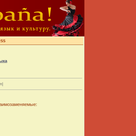
RSS
ыка
л|
заимозаменяемые: