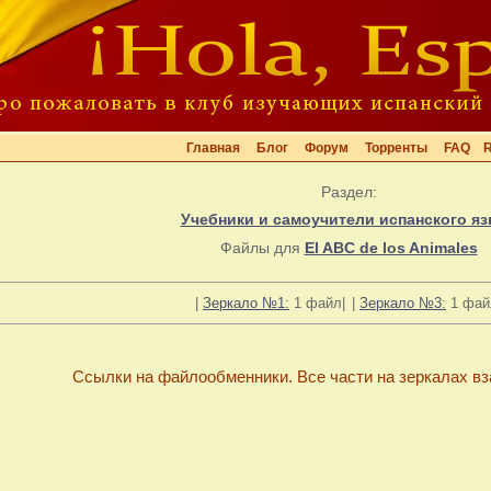
Главная
Блог
Форум
Торренты
FAQ
Раздел:
Учебники и самоучители испанского яз
Файлы для
El ABC de los Animales
|
Зеркало №1:
1 файл|
|
Зеркало №3:
1 фай
Ссылки на файлообменники. Все части на зеркалах в