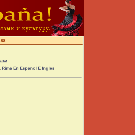
RSS
ыка
 Rima En Espanol E Ingles