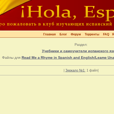
Главная
Блог
Форум
Торренты
FAQ
Раздел:
Учебники и самоучители испанского яз
Файлы для
Read Me a Rhyme in Spanish and English/Leame Una
|
Зеркало №1:
1 файл|