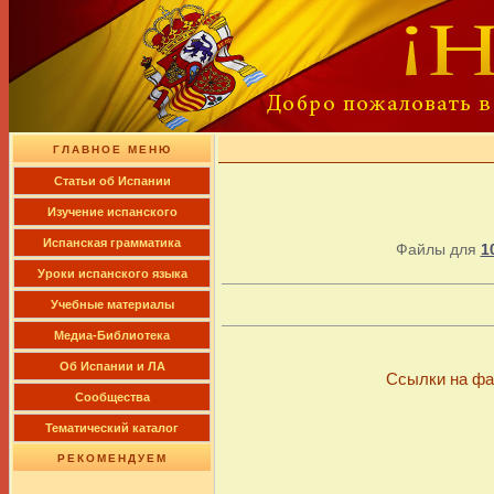
ГЛАВНОЕ МЕНЮ
Cтатьи об Испании
Изучение испанского
Испанская грамматика
Файлы для
1
Уроки испанского языка
Учебные материалы
Медиа-Библиотека
Об Испании и ЛА
Ссылки на фа
Сообщества
Тематический каталог
РЕКОМЕНДУЕМ