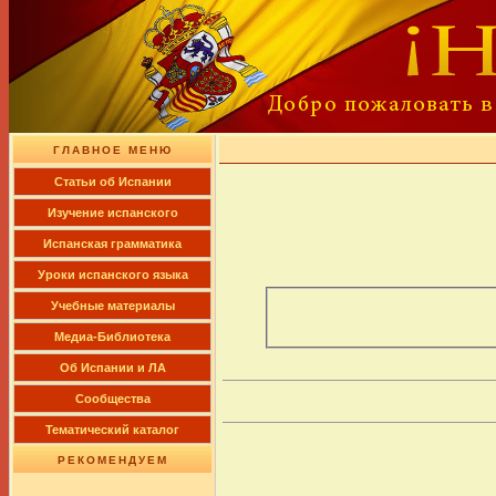
ГЛАВНОЕ МЕНЮ
Cтатьи об Испании
Изучение испанского
Испанская грамматика
Уроки испанского языка
Учебные материалы
Медиа-Библиотека
Об Испании и ЛА
Сообщества
Тематический каталог
РЕКОМЕНДУЕМ