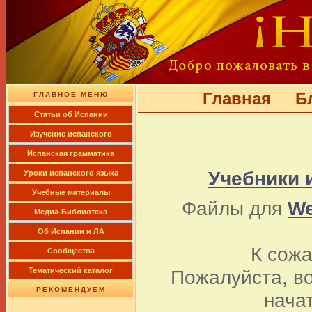
Главная
Б
ГЛАВНОЕ МЕНЮ
Cтатьи об Испании
Изучение испанского
Испанская грамматика
Учебники 
Уроки испанского языка
Учебные материалы
Файлы для
We
Медиа-Библиотека
Об Испании и ЛА
К сож
Сообщества
Пожалуйста, в
Тематический каталог
РЕКОМЕНДУЕМ
нача