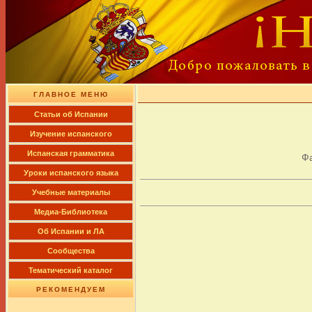
ГЛАВНОЕ МЕНЮ
Cтатьи об Испании
Изучение испанского
Испанская грамматика
Ф
Уроки испанского языка
Учебные материалы
Медиа-Библиотека
Об Испании и ЛА
Сообщества
Тематический каталог
РЕКОМЕНДУЕМ