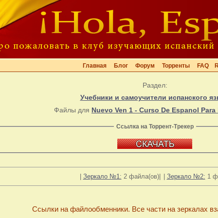
Главная
Блог
Форум
Торренты
FAQ
Раздел:
Учебники и самоучители испанского яз
Файлы для
Nuevo Ven 1 - Curso De Espanol Para 
Ссылка на Торрент-Трекер
|
Зеркало №1:
2 файла(ов)|
|
Зеркало №2:
1 ф
Ссылки на файлообменники. Все части на зеркалах в