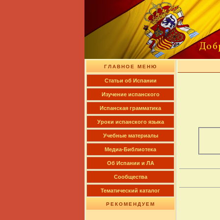
ГЛАВНОЕ МЕНЮ
Cтатьи об Испании
Изучение испанского
Испанская грамматика
Уроки испанского языка
Учебные материалы
Медиа-Библиотека
Об Испании и ЛА
Сообщества
Тематический каталог
РЕКОМЕНДУЕМ