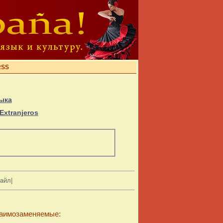
RSS
ыка
Extranjeros
айл|
заимозаменяемые: