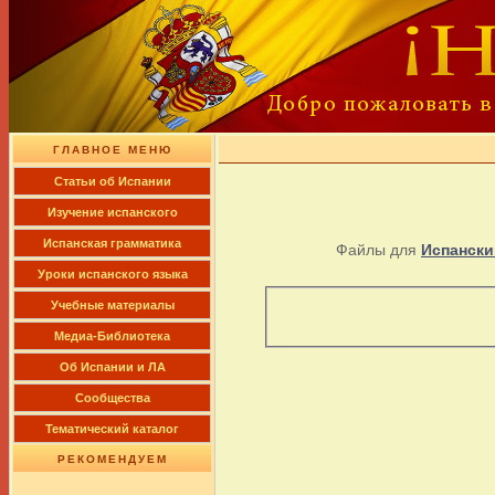
ГЛАВНОЕ МЕНЮ
Cтатьи об Испании
Изучение испанского
Испанская грамматика
Файлы для
Испански
Уроки испанского языка
Учебные материалы
Медиа-Библиотека
Об Испании и ЛА
Сообщества
Тематический каталог
РЕКОМЕНДУЕМ