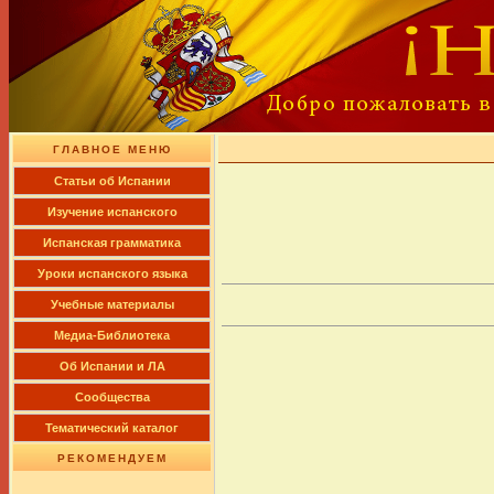
ГЛАВНОЕ МЕНЮ
Cтатьи об Испании
Изучение испанского
Испанская грамматика
Уроки испанского языка
Учебные материалы
Медиа-Библиотека
Об Испании и ЛА
Сообщества
Тематический каталог
РЕКОМЕНДУЕМ