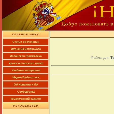
ГЛАВНОЕ МЕНЮ
Cтатьи об Испании
Изучение испанского
Испанская грамматика
Файлы для
Te
Уроки испанского языка
Учебные материалы
Медиа-Библиотека
Об Испании и ЛА
Сообщества
Тематический каталог
РЕКОМЕНДУЕМ