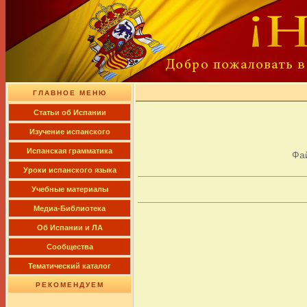
ГЛАВНОЕ МЕНЮ
Cтатьи об Испании
Изучение испанского
Испанская грамматика
Фа
Уроки испанского языка
Учебные материалы
Медиа-Библиотека
Об Испании и ЛА
Сообщества
Тематический каталог
РЕКОМЕНДУЕМ