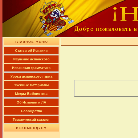
ГЛАВНОЕ МЕНЮ
Cтатьи об Испании
Изучение испанского
Испанская грамматика
Уроки испанского языка
Учебные материалы
Медиа-Библиотека
Об Испании и ЛА
Сообщества
Тематический каталог
РЕКОМЕНДУЕМ