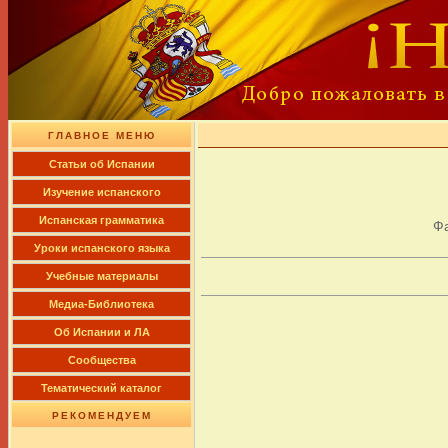
ГЛАВНОЕ МЕНЮ
Cтатьи об Испании
Изучение испанского
Испанская грамматика
Ф
Уроки испанского языка
Учебные материалы
Медиа-Библиотека
Об Испании и ЛА
Сообщества
Тематический каталог
РЕКОМЕНДУЕМ