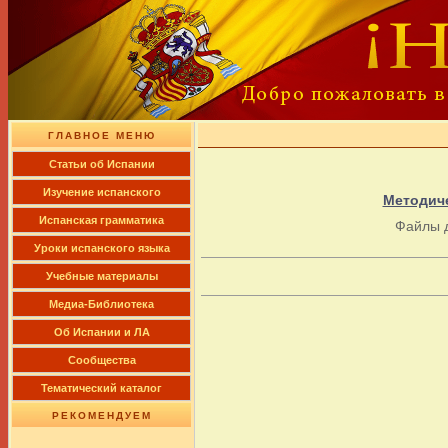
ГЛАВНОЕ МЕНЮ
Cтатьи об Испании
Изучение испанского
Методиче
Испанская грамматика
Файлы 
Уроки испанского языка
Учебные материалы
Медиа-Библиотека
Об Испании и ЛА
Сообщества
Тематический каталог
РЕКОМЕНДУЕМ