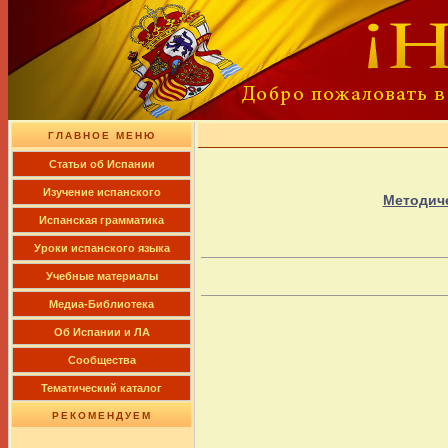
ГЛАВНОЕ МЕНЮ
Cтатьи об Испании
Изучение испанского
Методиче
Испанская грамматика
Уроки испанского языка
Учебные материалы
Медиа-Библиотека
Об Испании и ЛА
Сообщества
Тематический каталог
РЕКОМЕНДУЕМ