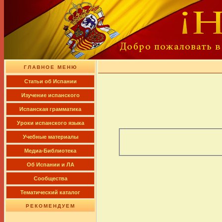
ГЛАВНОЕ МЕНЮ
Cтатьи об Испании
Изучение испанского
Испанская грамматика
Уроки испанского языка
Учебные материалы
Медиа-Библиотека
Об Испании и ЛА
Сообщества
Тематический каталог
РЕКОМЕНДУЕМ