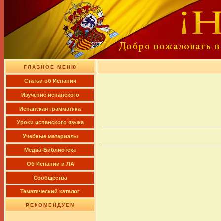
ГЛАВНОЕ МЕНЮ
Cтатьи об Испании
Изучение испанского
Испанская грамматика
Уроки испанского языка
Учебные материалы
Медиа-Библиотека
Об Испании и ЛА
Сообщества
Тематический каталог
РЕКОМЕНДУЕМ