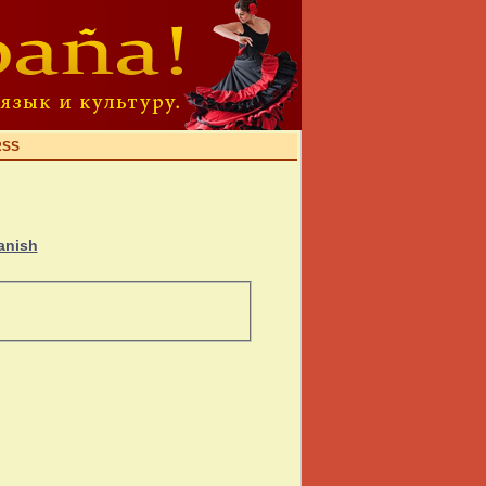
RSS
anish