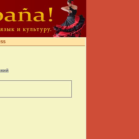
RSS
ский