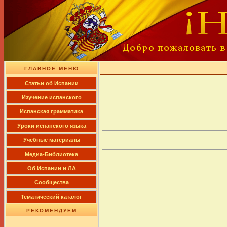
ГЛАВНОЕ МЕНЮ
Cтатьи об Испании
Изучение испанского
Испанская грамматика
Уроки испанского языка
Учебные материалы
Медиа-Библиотека
Об Испании и ЛА
Сообщества
Тематический каталог
РЕКОМЕНДУЕМ