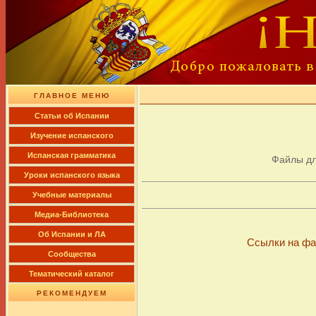
ГЛАВНОЕ МЕНЮ
Cтатьи об Испании
Изучение испанского
Испанская грамматика
Файлы д
Уроки испанского языка
Учебные материалы
Медиа-Библиотека
Об Испании и ЛА
Ссылки на фа
Сообщества
Тематический каталог
РЕКОМЕНДУЕМ