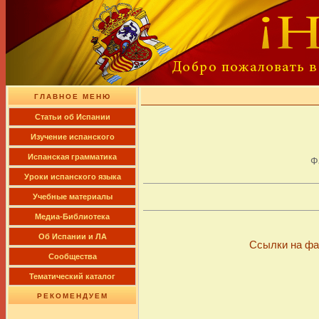
ГЛАВНОЕ МЕНЮ
Cтатьи об Испании
Изучение испанского
Испанская грамматика
Ф
Уроки испанского языка
Учебные материалы
Медиа-Библиотека
Об Испании и ЛА
Ссылки на фа
Сообщества
Тематический каталог
РЕКОМЕНДУЕМ