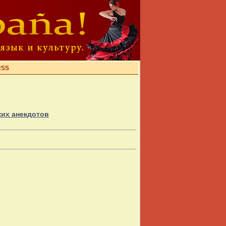
RSS
ких анекдотов