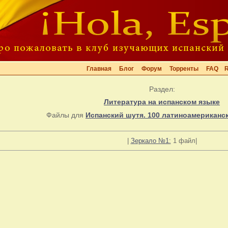
Главная
Блог
Форум
Торренты
FAQ
Раздел:
Литература на испанском языке
Файлы для
Испанский шутя. 100 латиноамериканс
|
Зеркало №1:
1 файл|