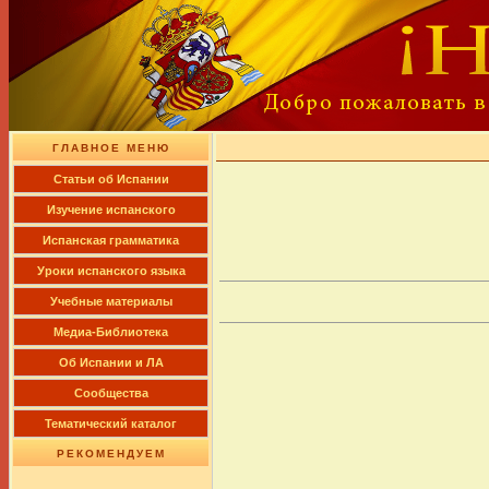
ГЛАВНОЕ МЕНЮ
Cтатьи об Испании
Изучение испанского
Испанская грамматика
Уроки испанского языка
Учебные материалы
Медиа-Библиотека
Об Испании и ЛА
Сообщества
Тематический каталог
РЕКОМЕНДУЕМ