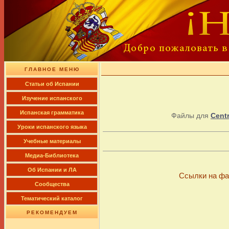
ГЛАВНОЕ МЕНЮ
Cтатьи об Испании
Изучение испанского
Испанская грамматика
Файлы для
Centr
Уроки испанского языка
Учебные материалы
Медиа-Библиотека
Об Испании и ЛА
Ссылки на фа
Сообщества
Тематический каталог
РЕКОМЕНДУЕМ