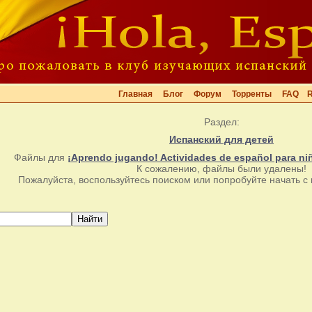
Главная
Блог
Форум
Торренты
FAQ
Раздел:
Испанский для детей
Файлы для
¡Aprendo jugando! Actividades de español para niñ
К сожалению, файлы были удалены!
Пожалуйста, воспользуйтесь поиском или попробуйте начать с 