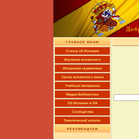
ГЛАВНОЕ МЕНЮ
Cтатьи об Испании
Изучение испанского
Испанская грамматика
Уроки испанского языка
Учебные материалы
Медиа-Библиотека
Об Испании и ЛА
Сообщества
Тематический каталог
РЕКОМЕНДУЕМ