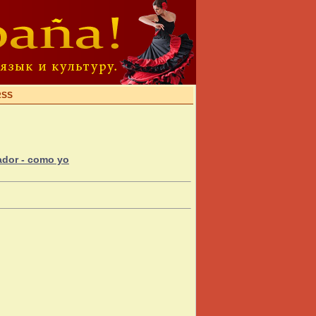
RSS
ador - como yo