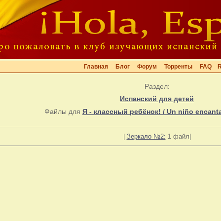
Главная
Блог
Форум
Торренты
FAQ
Раздел:
Испанский для детей
Файлы для
Я - классный ребёнок! / Un niño encant
|
Зеркало №2:
1 файл|