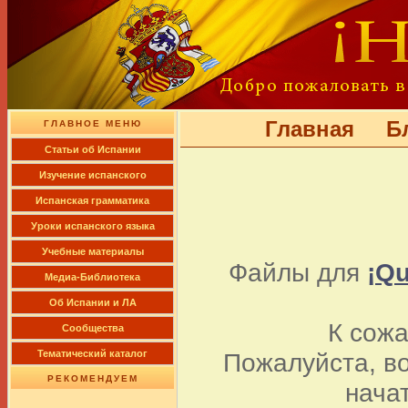
Главная
Б
ГЛАВНОЕ МЕНЮ
Cтатьи об Испании
Изучение испанского
Испанская грамматика
Уроки испанского языка
Учебные материалы
Файлы для
¡Qu
Медиа-Библиотека
Об Испании и ЛА
К сож
Сообщества
Пожалуйста, в
Тематический каталог
РЕКОМЕНДУЕМ
нача