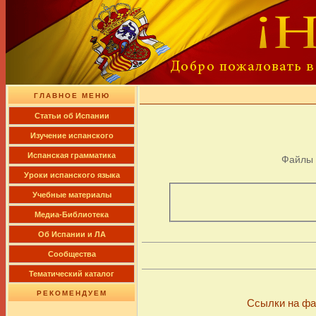
ГЛАВНОЕ МЕНЮ
Cтатьи об Испании
Изучение испанского
Испанская грамматика
Файлы
Уроки испанского языка
Учебные материалы
Медиа-Библиотека
Об Испании и ЛА
Сообщества
Тематический каталог
РЕКОМЕНДУЕМ
Ссылки на фа